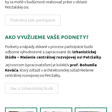
by sa mohli v budúcnosti realizovať práve v oblasti
Petržalskej osi.
Podrobný plán participácie
AKO VYUŽIJEME VAŠE PODNETY?
Podnety a nápady získané v procese participácie budú
odborne vyhodnotené a zapracované do
Urbanistickej
štúdie – Riešenie centrálnej rozvojovej osi Petržalky
.
Jej tvorcom (spracovateľom) je kolektív
prof. Bohumila
Kováča
, ktorý zvíťazil v architektonickej súťaži Riešenie
centrálnej rozvojovej osi Petržalky.
Viac o Urbanistickej štúdii