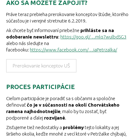
AKO SA MÔŽETE ZAPOJIŤ?
Práve teraz prebieha prerokovanie konceptov štúdie, ktorého
súčasťou je i verejné stretnutie 6.2.2019.
Ak chcete byť informovaní priebežne
prihláste sa na
odoberanie newslettru
:
https://goo.gl/…mlq7wulbdSG3
alebo nás sledujte na
facebooku:
https://www.facebook.com/…iaPetrzalka/
Prerokovanie konceptov UŠ
PROCES PARTICIPÁCIE
Cieľom participácie je poradiť sa s občanmi a spoločne
definovať
čo je v súčasnosti na okolí Chorvátskeho
ramena najhodnotnejšie
, malo by tu zostať, byť
podporené a ďalej
rozvíjané
.
Zisťujeme tiež nedostatky a
problémy
tejto lokality a jej
širšieho okolia, keďže mnohé z vecí ktoré v Petržalke chýbajú,