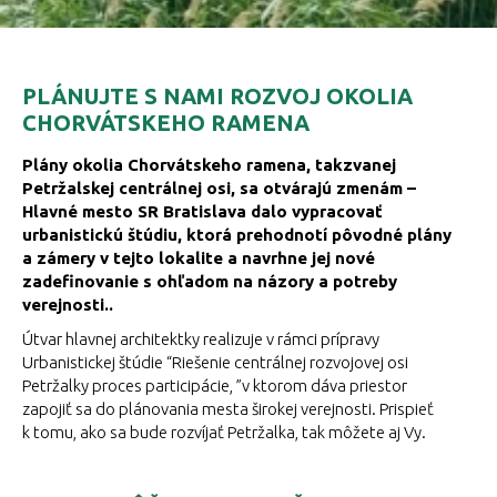
PLÁNUJTE S NAMI ROZVOJ OKOLIA
CHORVÁTSKEHO RAMENA
Plány okolia Chorvátskeho ramena, takzvanej
Petržalskej centrálnej osi, sa otvárajú zmenám –
Hlavné mesto SR Bratislava dalo vypracovať
urbanistickú štúdiu, ktorá prehodnotí pôvodné plány
a zámery v tejto lokalite a navrhne jej nové
zadefinovanie s ohľadom na názory a potreby
verejnosti..
Útvar hlavnej architektky realizuje v rámci prípravy
Urbanistickej štúdie “Riešenie centrálnej rozvojovej osi
Petržalky proces participácie, ”v ktorom dáva priestor
zapojiť sa do plánovania mesta širokej verejnosti. Prispieť
k tomu, ako sa bude rozvíjať Petržalka, tak môžete aj Vy.