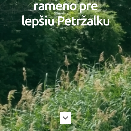
rameno pre
lepšiu Petržalku